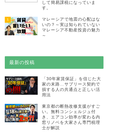
して簡易課税になっていま
す。
マレーシアで地震の心配はな
3
いの？～実は知られていない
マレーシア不動産投資の魅力
～
最新の投稿
「30年家賃保証」を信じた大
家の末路…サブリース契約で
損する人の共通点と正しい活
用法
東京都の断熱改修支援がすご
い。無料コンシェルジュ付
き、エアコン効率が変わる内
窓リノベを大家さん専門税理
士が解説