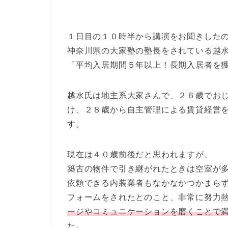
１日目の１０時半から講演をお聞きした
神奈川県の大家塾の塾長をされている越水
「平均入居期間５年以上！長期入居者を
越水氏は地主系大家さんで、２６歳でお
け、２８歳から自主管理による賃貸経営
す。
現在は４０歳前後だと思われますが、
築古の物件で引き継がれたときは空室が
依頼できる内装業者もなかなかつかまら
フォームをされたとのこと、非常に努力
ージやコミュニケーションを磨くことで
た。