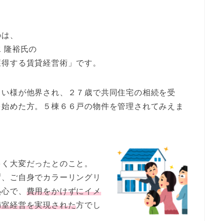
のは、
 隆裕氏の
獲得する賃貸経営術」です。
じい様が他界され、２７歳で共同住宅の相続を受
を始めた方。５棟６６戸の物件を管理されてみえま
多く大変だったとのこと。
ず、ご自身でカラーリングリ
熱心で、
費用をかけずにイメ
満室経営を実現された
方でし