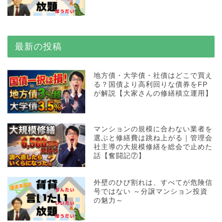
最新の投稿
地方債・大学債・社債はどこで買え
る？国債より高利回りな債券をFP
が解説【大家さんの修繕積立運用】
マンションの規模に合わない業者を
選ぶと修繕費は跳ね上がる｜管理会
社主導の大規模修繕を総会で止めた
話【奮闘記⑦】
外壁のひび割れは、すべてが危険信
号ではない ～分譲マンション投資
の魅力～