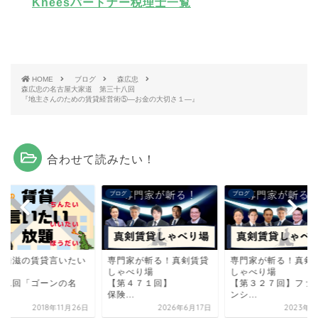
Kneesパートナー税理士一覧
HOME
ブログ
森広忠
森広忠の名古屋大家道 第三十八回
『地主さんのための賃貸経営術⑤―お金の大切さ１―』
合わせて読みたい！
グ
ブログ
ブログ
邊浩滋の賃貸言いたい
専門家が斬る！真剣賃貸
専門家が斬る！真剣
題
しゃべり場
しゃべり場
十二回「ゴーンの名
【第４７１回】
【第３２７回】ファ
」
保険...
ンシ...
2018年11月26日
2026年6月17日
2023年6