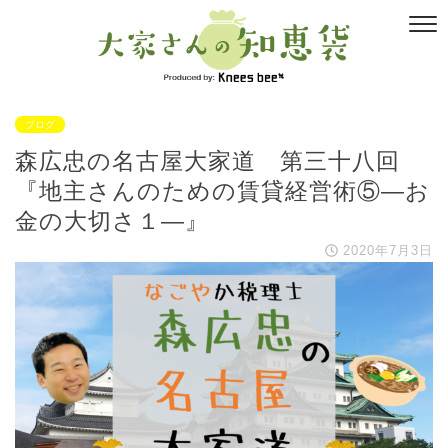
ブログ
森広忠の名古屋大家道 第三十八回
『地主さんのための賃貸経営術⑤―お
金の大切さ１―』
2020年7月3日