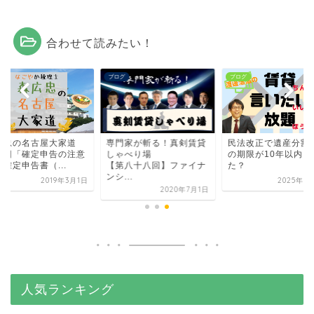
合わせて読みたい！
グ
ブログ
ブログ
広忠の名古屋大家道
専門家が斬る！真剣賃貸
民法改正で遺産分割
七回「確定申告の注意
しゃべり場
の期限が10年以内に
確定申告書（...
【第八十八回】ファイナ
た？
ンシ...
2019年3月1日
2025年9
2020年7月1日
人気ランキング