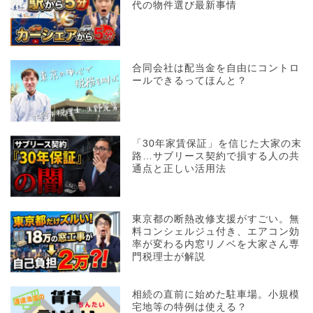
代の物件選び最新事情
合同会社は配当金を自由にコントロ
ールできるってほんと？
「30年家賃保証」を信じた大家の末
路…サブリース契約で損する人の共
通点と正しい活用法
東京都の断熱改修支援がすごい。無
料コンシェルジュ付き、エアコン効
率が変わる内窓リノベを大家さん専
門税理士が解説
相続の直前に始めた駐車場。小規模
宅地等の特例は使える？