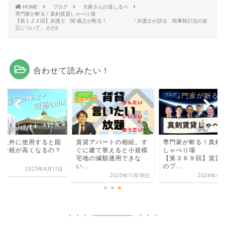
HOME
ブログ
大家さんの道しるべ
専門家が斬る！真剣賃貸しゃべり場
【第１２２回】弁護士 関 義之が斬る！ 「弁護士が語る 民事執行法の改
正について」その3
合わせて読みたい！
グ
ブログ
ブログ
宅以外に使用すると固
賃貸アパートの相続。す
専門家が斬る！真剣
資産税が高くなるの？
ぐに建て替えると小規模
しゃべり場
宅地の減額適用できな
【第３６９回】賃貸
い...
のプ...
2025年4月17日
2025年11月18日
2024年4月