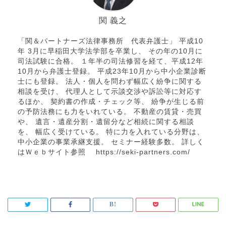
関 義之
「関＆パートナーズ法律事務所 代表弁護士」 平成10
年 3月に早稲田大学法学部を卒業し、 その年の10月に
司法試験に合格。 １年半の司法修習を経て、平成12年
10月から弁護士登録。 平成23年10月から中小企業診断
士にも登録。 法人・個人を問わず幅広く紛争に関する
相談を受け、 代理人として示談交渉や訴訟等に対応す
るほか、 契約書の作成・チェック等、 紛争が生じる前
の予防法務にも力をいれている。 不動産の賃貸・売買
や、 遺言・遺産分割・遺留分など相続に関する相談
を、 幅広く受けている。 特に力を入れている分野は、
中小企業の事業承継支援。 セミナー経験多数。 詳しく
はＷｅｂサイト参照 https://seki-partners.com/