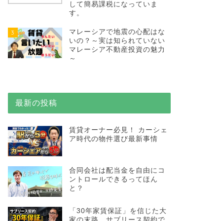
して簡易課税になっていま
す。
マレーシアで地震の心配はな
3
いの？～実は知られていない
マレーシア不動産投資の魅力
～
最新の投稿
賃貸オーナー必見！ カーシェ
ア時代の物件選び最新事情
合同会社は配当金を自由にコ
ントロールできるってほん
と？
「30年家賃保証」を信じた大
家の末路…サブリース契約で