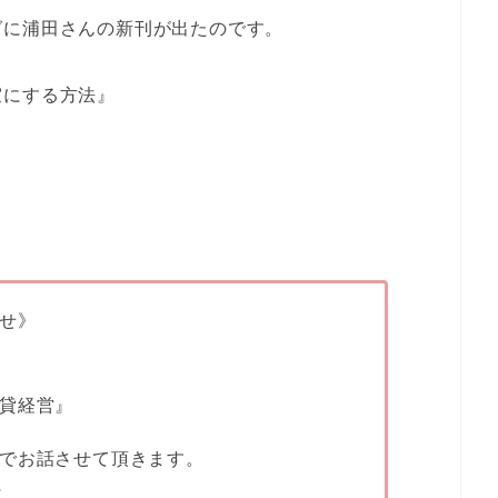
グに浦田さんの新刊が出たのです。
室にする方法』
。
せ》
貸経営』
でお話させて頂きます。
～