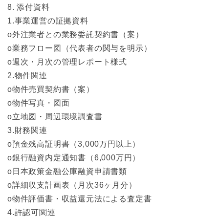
8. 添付資料
1.事業運営の証拠資料
o外注業者との業務委託契約書（案）
o業務フロー図（代表者の関与を明示）
o週次・月次の管理レポート様式
2.物件関連
o物件売買契約書（案）
o物件写真・図面
o立地図・周辺環境調査書
3.財務関連
o預金残高証明書（3,000万円以上）
o銀行融資内定通知書（6,000万円）
o日本政策金融公庫融資申請書類
o詳細収支計画表（月次36ヶ月分）
o物件評価書・収益還元法による査定書
4.許認可関連