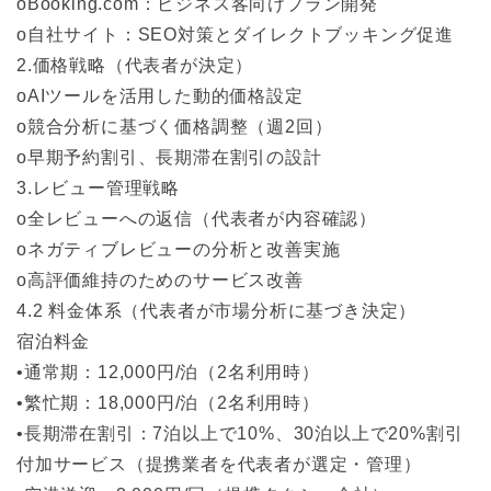
oBooking.com：ビジネス客向けプラン開発
o自社サイト：SEO対策とダイレクトブッキング促進
2.価格戦略（代表者が決定）
oAIツールを活用した動的価格設定
o競合分析に基づく価格調整（週2回）
o早期予約割引、長期滞在割引の設計
3.レビュー管理戦略
o全レビューへの返信（代表者が内容確認）
oネガティブレビューの分析と改善実施
o高評価維持のためのサービス改善
4.2 料金体系（代表者が市場分析に基づき決定）
宿泊料金
•通常期：12,000円/泊（2名利用時）
•繁忙期：18,000円/泊（2名利用時）
•長期滞在割引：7泊以上で10%、30泊以上で20%割引
付加サービス（提携業者を代表者が選定・管理）