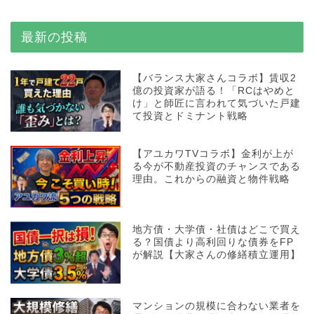
最新の投稿
【バランス大家さんコラボ】賃収2
億の投資家が語る！「RCはやめと
け」と師匠に言われて気づいた戸建
て投資とドミナント戦略
【アユカワTVコラボ】金利が上が
る今が不動産投資のチャンスである
理由。これからの融資と物件戦略
地方債・大学債・社債はどこで買え
る？国債より高利回りな債券をFP
が解説【大家さんの修繕積立運用】
マンションの規模に合わない業者を