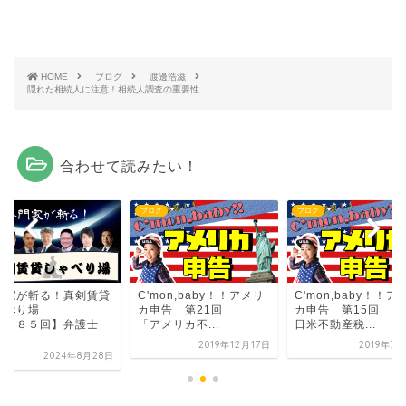
HOME
ブログ
渡邊浩滋
隠れた相続人に注意！相続人調査の重要性
合わせて読みたい！
グ
ブログ
ブログ
門家が斬る！真剣賃貸
C'mon,baby！！アメリ
C'mon,baby！！ア
ゃべり場
カ申告 第21回
カ申告 第15回
第３８５回】弁護士
「アメリカ不...
日米不動産税...
..
2019年12月17日
2019年7
2024年8月28日