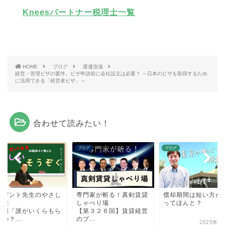
Kneesパートナー税理士一覧
HOME
ブログ
渡邊浩滋
経営・管理ビザの要件。ビザ申請前に会社設立は必要？ ～日本のビザを取得するため
に活用できる「経営者ビザ」～
合わせて読みたい！
グ
ブログ
ブログ
ーゼント先生のやさし
専門家が斬る！真剣賃貸
償却期間は短い方が
相続
しゃべり場
ってほんと？
三回「誰がいくらもら
【第３２６回】賃貸経営
の？...
のプ...
2025年9