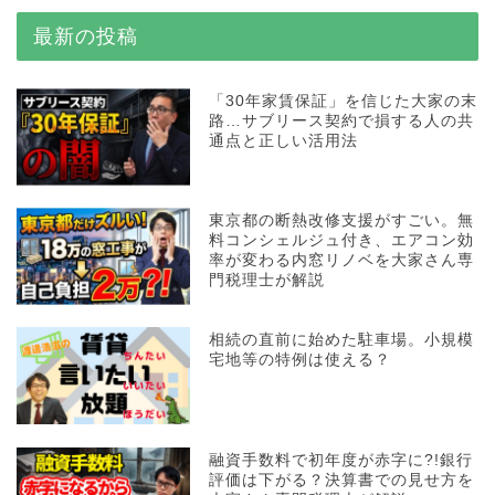
最新の投稿
「30年家賃保証」を信じた大家の末
路…サブリース契約で損する人の共
通点と正しい活用法
東京都の断熱改修支援がすごい。無
料コンシェルジュ付き、エアコン効
率が変わる内窓リノベを大家さん専
門税理士が解説
相続の直前に始めた駐車場。小規模
宅地等の特例は使える？
融資手数料で初年度が赤字に?!銀行
評価は下がる？決算書での見せ方を