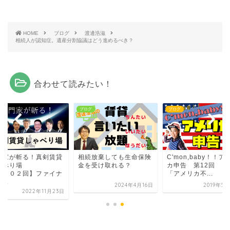
HOME
ブログ
渡邊浩滋
相続人が認知症。遺産分割協議はどう進めるべき？
合わせて読みたい！
グ
ブログ
ブログ
門家が斬る！真剣賃貸
相続放棄しても生命保険
C'mon,baby！！ア
ゃべり場
金を受け取れる？
カ申告 第12回
第３０２回】ファイナ
「アメリカ不...
...
2024年4月16日
2019年5
2022年11月23日