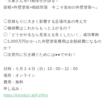
『大家さん専門税理士が語る！
節税×外壁塗装×相続対策 今こそ攻めの外壁塗装へ』
◯見積もりに大きく影響する足場代金の考え方
◯修繕費はこれからもっと上がるの？
◯「どうせやるなら見栄えを良くしたい！」成功事例
◯1,000万円かかった外壁塗装費用は全額経費になるの
か？
◯次世代に引き継ぐためには●●でやれ！
日時：５月２４日（日）10：00～12：00
場所：オンライン
費用：無料
申し込み：
https://shorturl.at/FzHVs