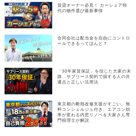
賃貸オーナー必見！ カーシェア時
代の物件選び最新事情
合同会社は配当金を自由にコントロ
ールできるってほんと？
「30年家賃保証」を信じた大家の末
路…サブリース契約で損する人の共
通点と正しい活用法
東京都の断熱改修支援がすごい。無
料コンシェルジュ付き、エアコン効
率が変わる内窓リノベを大家さん専
門税理士が解説