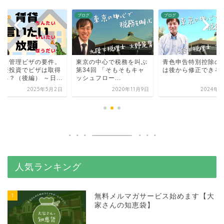
グ
ブログ
ブログ
営・管理ビザの要件。
東京の中心で税務を叫ぶ
青色申告特別控除の
動産投資でビザは取得
第34回 「そもそもキャ
は後から修正できる
る？（後編） ～日...
ッシュフロー...
2025年5月2日
2020年11月9日
2024年4
人気ランキング
1
無料メルマガサービス始めます【大
家さんの知恵袋】