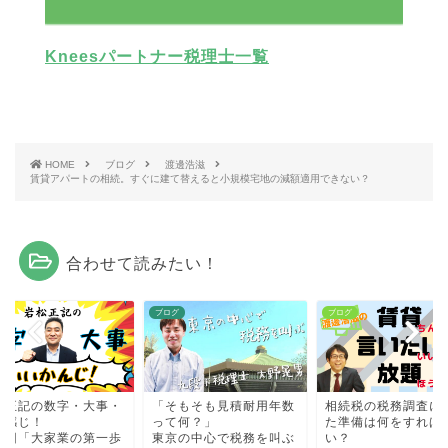
Kneesパートナー税理士一覧
HOME
ブログ
渡邊浩滋
賃貸アパートの相続。すぐに建て替えると小規模宅地の減額適用できない？
合わせて読みたい！
グ
ブログ
ブログ
松正記の数字・大事・
「そもそも見積耐用年数
相続税の税務調査に
い感じ！
って何？」
た準備は何をすれば
三回「大家業の第一歩
東京の中心で税務を叫ぶ
い？