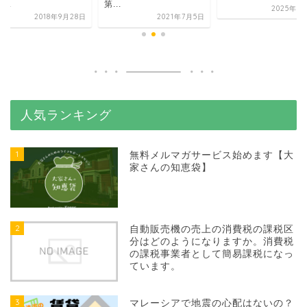
...
第...
2025年6
2018年9月28日
2021年7月5日
人気ランキング
1
無料メルマガサービス始めます【大
家さんの知恵袋】
2
自動販売機の売上の消費税の課税区
分はどのようになりますか。消費税
の課税事業者として簡易課税になっ
ています。
3
マレーシアで地震の心配はないの？