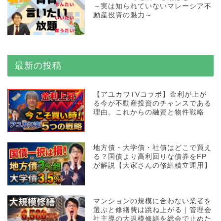
～実は知られていないマレーシア不
動産投資の魅力～
最新の投稿
【アユカワTVコラボ】金利が上が
る今が不動産投資のチャンスである
理由。これからの融資と物件戦略
地方債・大学債・社債はどこで買え
る？国債より高利回りな債券をFP
が解説【大家さんの修繕積立運用】
マンションの規模に合わない業者を
選ぶと修繕費は跳ね上がる｜管理会
社主導の大規模修繕を総会で止めた