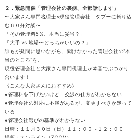
２．緊急開催「管理会社の裏側、全部話します」
〜大家さん専門税理士×現役管理会社 タブーに斬り込
む６０分対談〜
「その管理料5％、本当に妥当？」
「大手 vs 地場〜どっちがいいの？」
誰もが疑問に思いながら、聞けなかった管理会社の”本
当のところ”を、
現役管理会社と大家さん専門税理士が本音でぶつかり
合います！
《こんな大家さんにおすすめ》
●管理料を下げたいけど、交渉の仕方がわからない
●管理会社の対応に不満があるが、変更すべきか迷って
いる
●管理会社選びの基準がわからない
日時：１１月３０日（日）１１：００～１２：００
場所：オンライン（ZOOM）