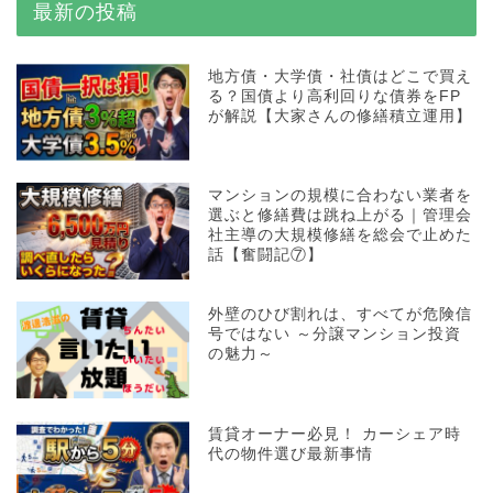
最新の投稿
地方債・大学債・社債はどこで買え
る？国債より高利回りな債券をFP
が解説【大家さんの修繕積立運用】
マンションの規模に合わない業者を
選ぶと修繕費は跳ね上がる｜管理会
社主導の大規模修繕を総会で止めた
話【奮闘記⑦】
外壁のひび割れは、すべてが危険信
号ではない ～分譲マンション投資
の魅力～
賃貸オーナー必見！ カーシェア時
代の物件選び最新事情