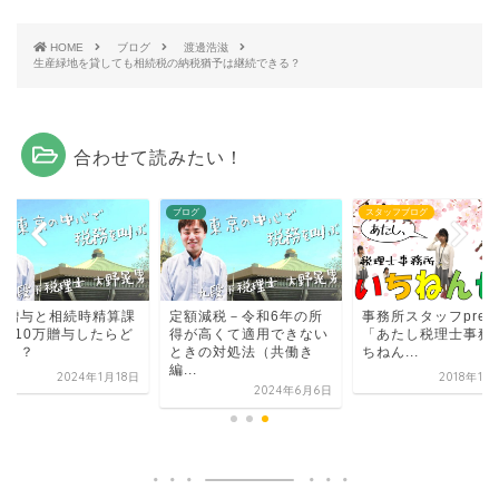
HOME
ブログ
渡邊浩滋
生産緑地を貸しても相続税の納税猶予は継続できる？
合わせて読みたい！
グ
ブログ
スタッフブログ
年贈与と相続時精算課
定額減税－令和6年の所
事務所スタッフprese
、110万贈与したらど
得が高くて適用できない
「あたし税理士事務
違う？
ときの対処法（共働き
ちねん...
編...
2024年1月18日
2018年11
2024年6月6日