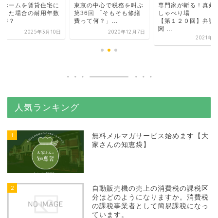
イホームを賃貸住宅に
東京の中心で税務を叫ぶ
専門家が斬る！真剣
用した場合の耐用年数
第36回 「そもそも修繕
しゃべり場
何年？
費って何？」...
【第１２０回】弁
関 ...
2025年3月10日
2020年12月7日
2021年3
人気ランキング
1
無料メルマガサービス始めます【大
家さんの知恵袋】
2
自動販売機の売上の消費税の課税区
分はどのようになりますか。消費税
の課税事業者として簡易課税になっ
ています。