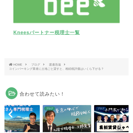
Kneesパートナー税理士一覧
HOME
ブログ
渡邊浩滋
コインパーキング業者に土地ごと貸すと、相続税評価はいくら下がる？
合わせて読みたい！
グ
ブログ
ブログ