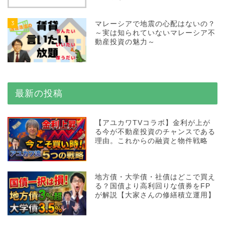
3
マレーシアで地震の心配はないの？
～実は知られていないマレーシア不
動産投資の魅力～
最新の投稿
【アユカワTVコラボ】金利が上が
る今が不動産投資のチャンスである
理由。これからの融資と物件戦略
地方債・大学債・社債はどこで買え
る？国債より高利回りな債券をFP
が解説【大家さんの修繕積立運用】