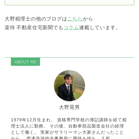
大野税理士の他のブログは
こちら
から
楽待 不動産住宅新聞でも
コラム
連載しています。
ABOUT ME
大野晃男
1979年12月生まれ。 資格専門学校の簿記講師を経て税
理士法人に勤務。 その後、自動車部品製造会社の経理
として働く。 実家がサラリーマン大家さんだったこと
から、 渡邊浩滋総合事務所に興味を持ち、入所。