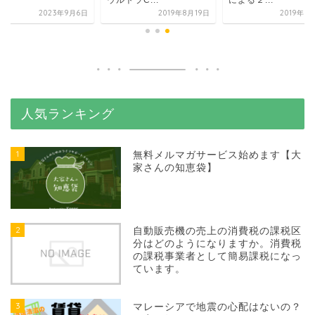
..
ウルトラC...
による２...
2023年9月6日
2019年8月19日
2019年6
人気ランキング
1
無料メルマガサービス始めます【大
家さんの知恵袋】
2
自動販売機の売上の消費税の課税区
分はどのようになりますか。消費税
の課税事業者として簡易課税になっ
ています。
3
マレーシアで地震の心配はないの？