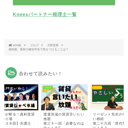
Kneesパートナー税理士一覧
HOME
ブログ
大野晃男
相続後、最初の確定申告で気をつけることは？
合わせて読みたい！
グ
ブログ
ブログ
門家が斬る！真剣賃貸
渡邊浩滋の賃貸言いたい
リーゼント先生のや
ゃべり場
放題
い相続
第３３８回】弁護士
第三十一回「必要なのは
第二十六回「世代飛