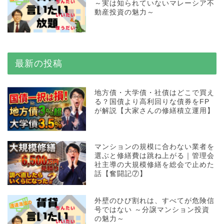
～実は知られていないマレーシア不
動産投資の魅力～
最新の投稿
地方債・大学債・社債はどこで買え
る？国債より高利回りな債券をFP
が解説【大家さんの修繕積立運用】
マンションの規模に合わない業者を
選ぶと修繕費は跳ね上がる｜管理会
社主導の大規模修繕を総会で止めた
話【奮闘記⑦】
外壁のひび割れは、すべてが危険信
号ではない ～分譲マンション投資
の魅力～