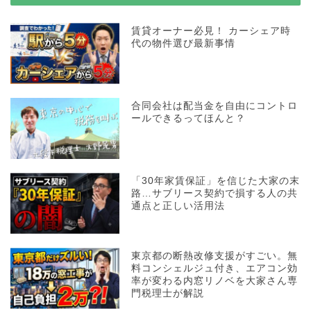
賃貸オーナー必見！ カーシェア時
代の物件選び最新事情
合同会社は配当金を自由にコントロ
ールできるってほんと？
「30年家賃保証」を信じた大家の末
路…サブリース契約で損する人の共
通点と正しい活用法
東京都の断熱改修支援がすごい。無
料コンシェルジュ付き、エアコン効
率が変わる内窓リノベを大家さん専
門税理士が解説