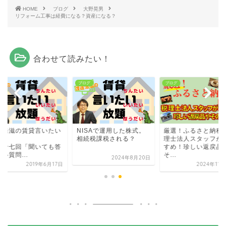
HOME
ブログ
大野晃男
リフォーム工事は経費になる？資産になる？
合わせて読みたい！
グ
ブログ
ブログ
邊浩滋の賃貸言いたい
NISAで運用した株式。
厳選！ふるさと納税
題
相続税課税される？
理士法人スタッフが
二十七回「聞いても答
すめ！珍しい返戻品
い質問...
そ...
2024年8月20日
2019年6月17日
2024年11