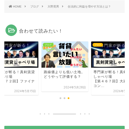
HOME
ブログ
大野晃男
合法的に利益を増やす方法とは？
合わせて読みたい！
グ
ブログ
ブログ
門家が斬る！真剣賃貸
路線価よりも低い土地。
専門家が斬る！真剣
ゃべり場
どうやって評価する？
しゃべり場
第３７２回】ファイナ
【第４６７回】大家
...
コン...
2024年5月28日
2024年5月15日
2026年5月