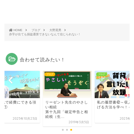
HOME
ブログ
大野晃男
赤字が出ても損益通算できないなんて信じられない！
合わせて読みたい！
グ
ブログ
ブログ
人化で経費にできる項
リーゼント先生のやさし
私の履歴書㊷～収入
5選①
い相続
げる方法を学べ！～
第十九回「確定申告と相
続税（生...
2025年10月23日
2023年3
2019年3月5日