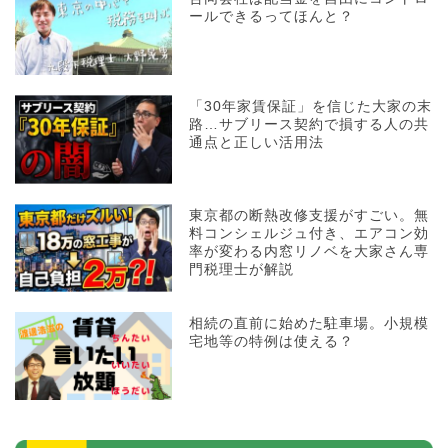
ールできるってほんと？
「30年家賃保証」を信じた大家の末
路…サブリース契約で損する人の共
通点と正しい活用法
東京都の断熱改修支援がすごい。無
料コンシェルジュ付き、エアコン効
率が変わる内窓リノベを大家さん専
門税理士が解説
相続の直前に始めた駐車場。小規模
宅地等の特例は使える？