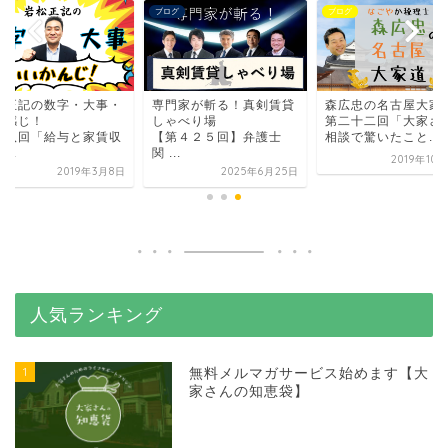
グ
ブログ
ブログ
松正記の数字・大事・
専門家が斬る！真剣賃貸
森広忠の名古屋大家
い感じ！
しゃべり場
第二十二回「大家さ
十八回「給与と家賃収
【第４２５回】弁護士
相談で驚いたこと...
...
関 ...
2019年10
2019年3月8日
2025年6月25日
人気ランキング
1
無料メルマガサービス始めます【大
家さんの知恵袋】