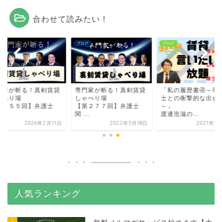
合わせて読みたい！
グ
ブログ
ブログ
門家が斬る！真剣賃貸
専門家が斬る！真剣賃貸
「私の履歴書④～司
ゃべり場
しゃべり場
士との衝撃的な出会
第４５５回】弁護士
【第２７７回】弁護士
～」
..
関 ...
渡邊浩滋の...
2026年2月11日
2022年5月18日
2021年5
人気ランキング
1