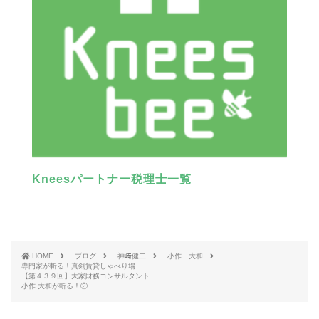
Kneesパートナー税理士一覧
HOME
ブログ
神﨑健二
小作 大和
専門家が斬る！真剣賃貸しゃべり場
【第４３９回】大家財務コンサルタント
小作 大和が斬る！②