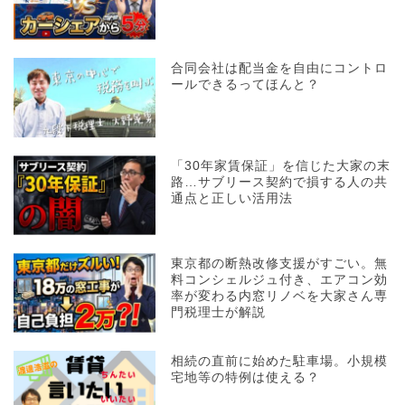
合同会社は配当金を自由にコントロ
ールできるってほんと？
「30年家賃保証」を信じた大家の末
路…サブリース契約で損する人の共
通点と正しい活用法
東京都の断熱改修支援がすごい。無
料コンシェルジュ付き、エアコン効
率が変わる内窓リノベを大家さん専
門税理士が解説
相続の直前に始めた駐車場。小規模
宅地等の特例は使える？