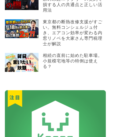
損する人の共通点と正しい活
用法
東京都の断熱改修支援がすご
い。無料コンシェルジュ付
き、エアコン効率が変わる内
窓リノベを大家さん専門税理
士が解説
相続の直前に始めた駐車場。
小規模宅地等の特例は使え
る？