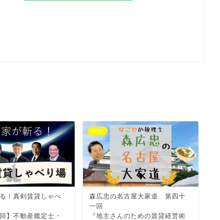
ブログ
ブ
る！真剣賃貸しゃべ
森広忠の名古屋大家道 第四十
若
一回
時
回】不動産鑑定士・
『地主さんのための賃貸経営術
中