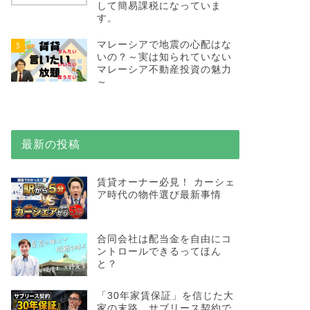
して簡易課税になっていま
す。
マレーシアで地震の心配はな
3
いの？～実は知られていない
マレーシア不動産投資の魅力
～
最新の投稿
賃貸オーナー必見！ カーシェ
ア時代の物件選び最新事情
合同会社は配当金を自由にコ
ントロールできるってほん
と？
「30年家賃保証」を信じた大
家の末路…サブリース契約で