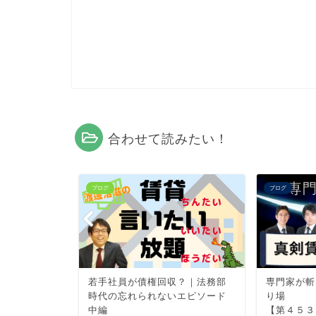
合わせて読みたい！
ブログ
ブログ
道 第四十
若手社員が債権回収？｜法務部
専門家が斬
時代の忘れられないエピソード
り場
賃貸経営術
中編
【第４５３