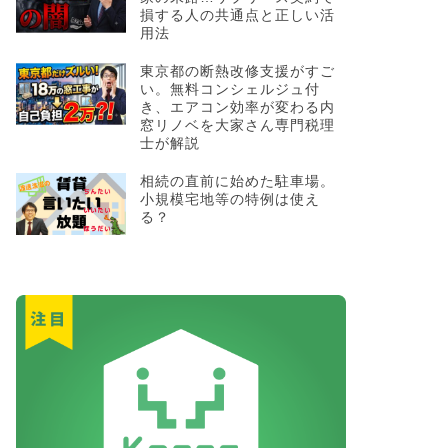
損する人の共通点と正しい活
用法
東京都の断熱改修支援がすご
い。無料コンシェルジュ付
き、エアコン効率が変わる内
窓リノベを大家さん専門税理
士が解説
相続の直前に始めた駐車場。
小規模宅地等の特例は使え
る？