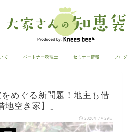
ついて
パートナー税理士
セミナー情報
ブログ
空き家をめぐる新問題！地主も借
借地空き家】」
2020年7月29日