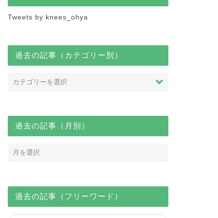
知らせ
お知らせ
Tweets by knees_ohya
過去の記事（カテゴリー別）
人化で雇用保険の加入必要？
マーケティング楽勝？｜賃貸経
務相談Q＆A【＃９９】
営のマーケティングは思った以
上に簡単だった【不動産投資】
2022年8月1日
2021年12月20
過去の記事（月別）
過去の記事（フリーワード）