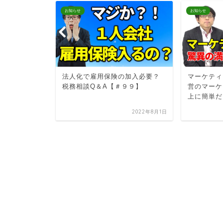
お知らせ
お知らせ
い？不動産
法人化で雇用保険の加入必要？
マーケティ
永さんが語
税務相談Q＆A【＃９９】
営のマーケ
にする方法
上に簡単だ
2024年11月23日
2022年8月1日