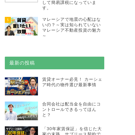
して簡易課税になっていま
す。
マレーシアで地震の心配はな
3
いの？～実は知られていない
マレーシア不動産投資の魅力
～
最新の投稿
賃貸オーナー必見！ カーシェ
ア時代の物件選び最新事情
合同会社は配当金を自由にコ
ントロールできるってほん
と？
「30年家賃保証」を信じた大
家の末路…サブリース契約で