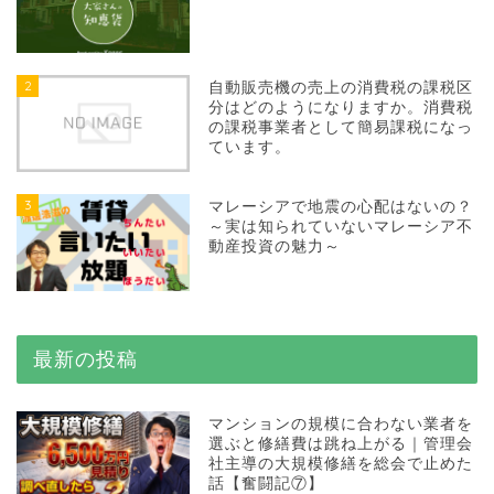
2
自動販売機の売上の消費税の課税区
分はどのようになりますか。消費税
の課税事業者として簡易課税になっ
ています。
3
マレーシアで地震の心配はないの？
～実は知られていないマレーシア不
動産投資の魅力～
最新の投稿
マンションの規模に合わない業者を
選ぶと修繕費は跳ね上がる｜管理会
社主導の大規模修繕を総会で止めた
話【奮闘記⑦】