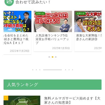
合わせて読みたい！
らせ
お知らせ
お知らせ
数ある会社をまとめた
人気設備ランキング5位
過激な大家降臨！落
！手続きと費用は？税
浴室お手軽バリューアッ
彦さんの家訓③
相談Q＆A【＃１７
プ
.
2025年1月30日
2023年7
2022年11月28日
人気ランキング
1
無料メルマガサービス始めます【大
家さんの知恵袋】