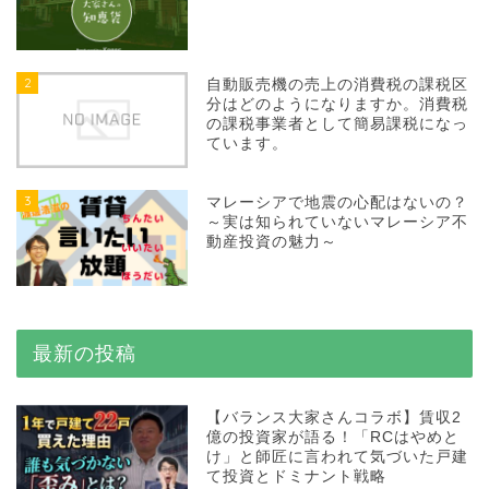
2
自動販売機の売上の消費税の課税区
分はどのようになりますか。消費税
の課税事業者として簡易課税になっ
ています。
3
マレーシアで地震の心配はないの？
～実は知られていないマレーシア不
動産投資の魅力～
最新の投稿
【バランス大家さんコラボ】賃収2
億の投資家が語る！「RCはやめと
け」と師匠に言われて気づいた戸建
て投資とドミナント戦略