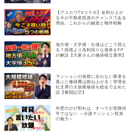
【アユカワTVコラボ】金利が上が
る今が不動産投資のチャンスである
理由。これからの融資と物件戦略
地方債・大学債・社債はどこで買え
る？国債より高利回りな債券をFP
が解説【大家さんの修繕積立運用】
マンションの規模に合わない業者を
選ぶと修繕費は跳ね上がる｜管理会
社主導の大規模修繕を総会で止めた
話【奮闘記⑦】
外壁のひび割れは、すべてが危険信
号ではない ～分譲マンション投資
の魅力～