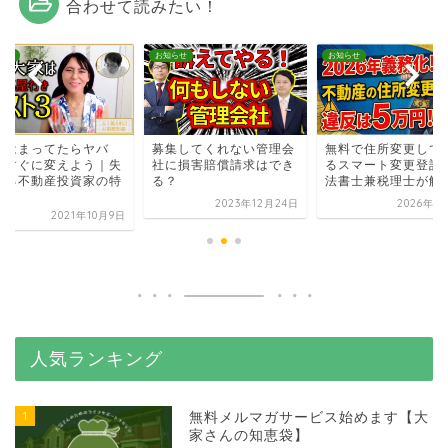
合わせて読みたい！
らせ
お知らせ
お知らせ
てはまってたらヤバ
募集してくれない管理会
無料で住所変更して
！すぐに変えよう｜失
社に損害賠償請求はでき
るスマート変更登記
する不動産投資家の特
る？
法書士兼税理士が解
2023年12月24日
2026年1
2021年10月9日
人気ランキング
1
無料メルマガサービス始めます【大
家さんの知恵袋】