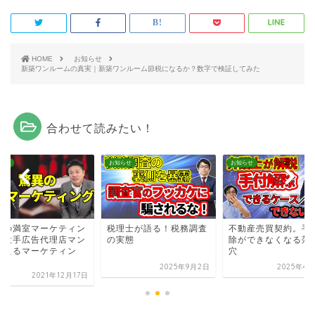
HOME
お知らせ
新築ワンルームの真実｜新築ワンルーム節税になるか？数字で検証してみた
合わせて読みたい！
らせ
お知らせ
お知らせ
異の満室マーケティン
税理士が語る！税務調査
不動産売買契約。手
｜大手広告代理店マン
の実態
除ができなくなる落
教えるマーケティン
穴
.
2025年9月2日
2025年4月
2021年12月17日