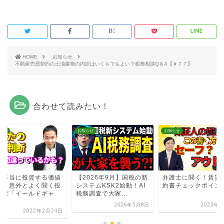
HOME
お知らせ
不動産売買契約の土地建物の内訳はいくらでもよい？税務相談Q＆A【＃７７】
合わせて読みたい！
らせ
お知らせ
お知らせ
れ本当に投資する価値
【2026年9月】国税の新
弁護士に聞く！賃貸
る？意外とよく聞く投
システムKSK2始動！AI
約書チェックポイン
指標「イールドギャ
税務調査で大家...
.
2026年5月8日
2023年5
2022年2月24日