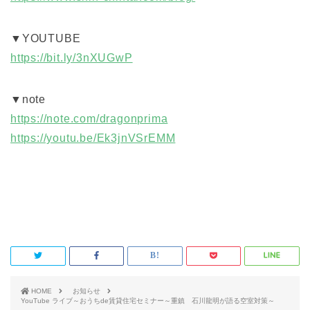
▼YOUTUBE
https://bit.ly/3nXUGwP
▼note
https://note.com/dragonprima
https://youtu.be/Ek3jnVSrEMM
HOME
お知らせ
YouTube ライブ～おうちde賃貸住宅セミナー～重鎮 石川龍明が語る空室対策～