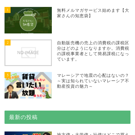
1
無料メルマガサービス始めます【大
家さんの知恵袋】
2
自動販売機の売上の消費税の課税区
分はどのようになりますか。消費税
の課税事業者として簡易課税になっ
ています。
3
マレーシアで地震の心配はないの？
～実は知られていないマレーシア不
動産投資の魅力～
最新の投稿
地方債・大学債・社債はどこで買え