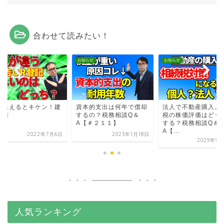
合わせて読みたい！
らせ
お知らせ
お知らせ
間違えるとキケン！建
資本的支出は何年で償却
法人で不動産購入。
面積
するの？税務相談Q＆
税の株価評価はどう
A【＃２１１】
する？税務相談Q＆
A【...
2022年7月6日
2023年1月18日
2025年9月
人気ランキング