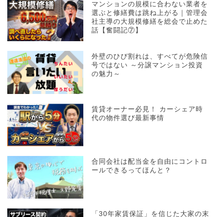
マンションの規模に合わない業者を
選ぶと修繕費は跳ね上がる｜管理会
社主導の大規模修繕を総会で止めた
話【奮闘記⑦】
外壁のひび割れは、すべてが危険信
号ではない ～分譲マンション投資
の魅力～
賃貸オーナー必見！ カーシェア時
代の物件選び最新事情
合同会社は配当金を自由にコントロ
ールできるってほんと？
「30年家賃保証」を信じた大家の末