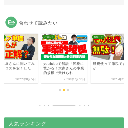
合わせて読みたい！
らせ
お知らせ
お知らせ
ロス屋さんに聞いてみ
youtubeで解説「節税に
経費使って節税でき
！クロスを安くした
繋がる！大家さんの事業
か
！
的規模で受けられ...
2022年8月5日
2020年7月10日
2023年12
人気ランキング