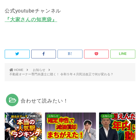
公式youtubeチャンネル
『大家さんの知恵袋』
HOME
お知らせ
不動産オーナー専門弁護士に聴く！ 令和５年４月民法改正で何が変わる？
合わせて読みたい！
らせ
お知らせ
お知らせ