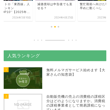
京メトロ「東西線」人
減価償却は申告後でも直
繁忙期前へ向けた準
駅ランキン
せる？
早めに動くべし
‘TOP10‘‘【2025年...
2026年3月10日
2024年4月25日
2023年1
人気ランキング
1
無料メルマガサービス始めます【大
家さんの知恵袋】
2
自動販売機の売上の消費税の課税区
分はどのようになりますか。消費税
の課税事業者として簡易課税になっ
ています。