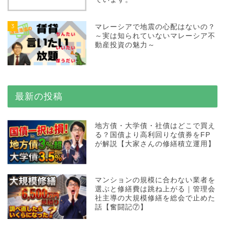
3
マレーシアで地震の心配はないの？
～実は知られていないマレーシア不
動産投資の魅力～
最新の投稿
地方債・大学債・社債はどこで買え
る？国債より高利回りな債券をFP
が解説【大家さんの修繕積立運用】
マンションの規模に合わない業者を
選ぶと修繕費は跳ね上がる｜管理会
社主導の大規模修繕を総会で止めた
話【奮闘記⑦】