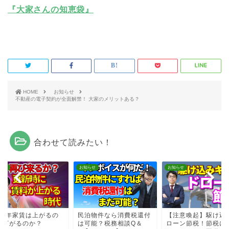
『大家さんの知恵袋』
HOME
お知らせ
不動産の電子契約が全面解禁！ 大家のメリットある？
合わせて読みたい！
らせ
お知らせ
お知らせ
024年家賃は上がるの
民泊物件なら消費税還付
【注意喚起】駆け込
？下がるのか？
は可能？税務相談Q＆
ローン節税！節税に