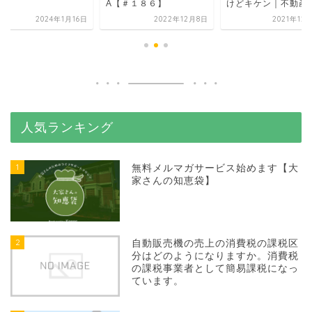
A【＃１８６】
けどキケン｜不動産
2024年1月16日
2022年12月8日
2021年12
人気ランキング
1
無料メルマガサービス始めます【大
家さんの知恵袋】
2
自動販売機の売上の消費税の課税区
分はどのようになりますか。消費税
の課税事業者として簡易課税になっ
ています。