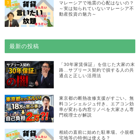
3
マレーシアで地震の心配はないの？
～実は知られていないマレーシア不
動産投資の魅力～
最新の投稿
「30年家賃保証」を信じた大家の末
路…サブリース契約で損する人の共
通点と正しい活用法
東京都の断熱改修支援がすごい。無
料コンシェルジュ付き、エアコン効
率が変わる内窓リノベを大家さん専
門税理士が解説
相続の直前に始めた駐車場。小規模
宅地等の特例は使える？