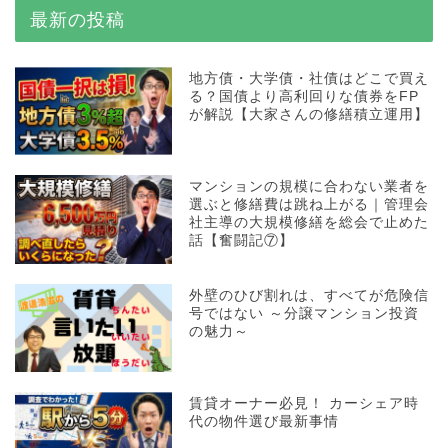
最新の投稿
地方債・大学債・社債はどこで買え
る？国債より高利回りな債券をFP
が解説【大家さんの修繕積立運用】
マンションの規模に合わない業者を
選ぶと修繕費は跳ね上がる｜管理会
社主導の大規模修繕を総会で止めた
話【奮闘記⑦】
外壁のひび割れは、すべてが危険信
号ではない ～分譲マンション投資
の魅力～
賃貸オーナー必見！ カーシェア時
代の物件選び最新事情