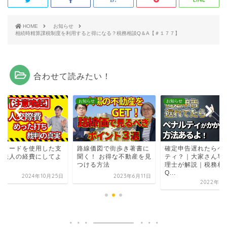
HOME
お知らせ
相続時精算課税制度を利用すると得になる？税務相談Q＆A【＃１７７】
合わせて読みたい！
らせ
お知らせ
お知らせ
人カードを使用した支
路線価図で街歩き著書に
確定申告遅れたらペ
。法人の経費にしてよ
聞く！ お得な不動産を見
ティ？｜大家さん専
？
つける方法
理士が解説｜税務相
Q...
2024年10月25日
2023年6月11日
2022年3