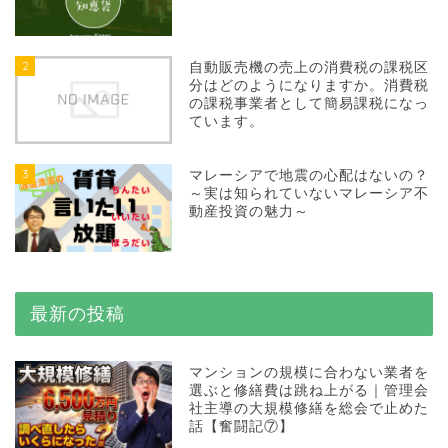
2
自動販売機の売上の消費税の課税区
分はどのようになりますか。消費税
の課税事業者として簡易課税になっ
ています。
3
マレーシアで地震の心配はないの？
～実は知られていないマレーシア不
動産投資の魅力～
最新の投稿
マンションの規模に合わない業者を
選ぶと修繕費は跳ね上がる｜管理会
社主導の大規模修繕を総会で止めた
話【奮闘記⑦】