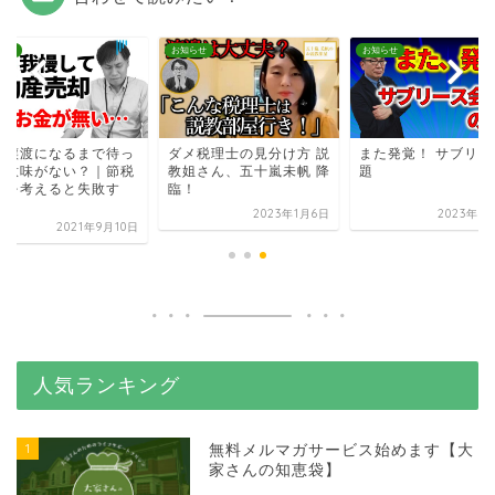
らせ
お知らせ
お知らせ
期譲渡になるまで待っ
ダメ税理士の見分け方 説
また発覚！ サブリー
も意味がない？｜節税
教姐さん、五十嵐未帆 降
題
けを考えると失敗す
臨！
.
2023年1月6日
2023年3
2021年9月10日
人気ランキング
1
無料メルマガサービス始めます【大
家さんの知恵袋】