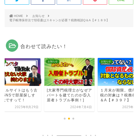
HOME
お知らせ
電子帳簿保存法で領収書はスキャンが必要？税務相談Q＆A【＃１８９】
合わせて読みたい！
らせ
お知らせ
お知らせ
ータルサイトはもう古
[大家専門税理士がなぜア
１月末が期限。償却
！ SNSで部屋探しす
パートを建てたのか⑤入
税の対象は？税務相
時代ですって！
居者トラブル事例！]
＆A【＃３９７】
2023年8月29日
2024年7月4日
2025年1