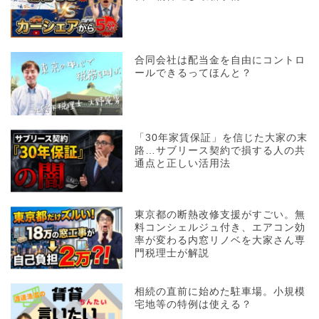
合同会社は配当金を自由にコントロ
ールできるってほんと？
「30年家賃保証」を信じた大家の末
路…サブリース契約で損する人の共
通点と正しい活用法
東京都の断熱改修支援がすごい。無
料コンシェルジュ付き、エアコン効
率が変わる内窓リノベを大家さん専
門税理士が解説
相続の直前に始めた駐車場。小規模
宅地等の特例は使える？