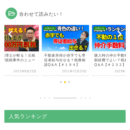
合わせて読みたい！
らせ
お知らせ
お知らせ
松税理士が斬る！元税
不動産所得が赤字でも専
購入時の仲介手数料
士が脱税事件のニュー
従者給与出せる？税務相
額経費でよい？税務
談Q＆A【＃１９４】
Q＆A【＃２３２】
2022年8月25日
2022年12月20日
2023年2
人気ランキング