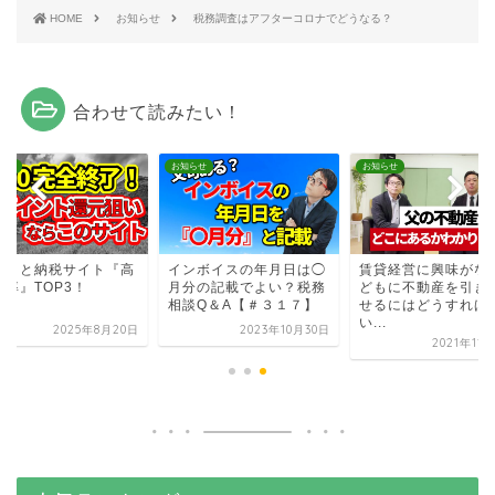
HOME
お知らせ
税務調査はアフターコロナでどうなる？
合わせて読みたい！
らせ
お知らせ
お知らせ
るさと納税サイト『高
インボイスの年月日は◯
賃貸経営に興味がな
元率』TOP3！
月分の記載でよい？税務
どもに不動産を引き
相談Q＆A【＃３１７】
せるにはどうすれば
い...
2025年8月20日
2023年10月30日
2021年11