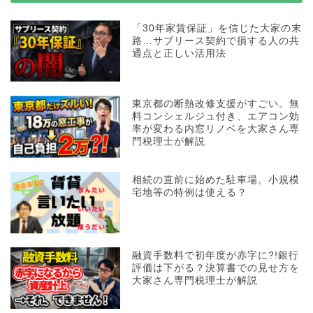
「30年家賃保証」を信じた大家の末
路…サブリース契約で損する人の共
通点と正しい活用法
東京都の断熱改修支援がすごい。無
料コンシェルジュ付き、エアコン効
率が変わる内窓リノベを大家さん専
門税理士が解説
相続の直前に始めた駐車場。小規模
宅地等の特例は使える？
融資手数料で初年度が赤字に?!銀行
評価は下がる？決算書での見せ方を
大家さん専門税理士が解説