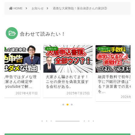
HOME
お知らせ
過激な大家降臨！落合淑彦さんの家訓③
合わせて読みたい！
らせ
お知らせ
お知らせ
白色申告ではダメな理
大家さん騙されてます！
融資手数料で初年度
【大家さんの確定申
ニセの身分を偽装支援す
字に?!銀行評価は下
」youtubeで解...
る会社がある。
る？決算書での見せ
を...
2021年4月11日
2025年7月23日
2026年8