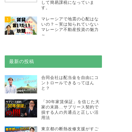
して簡易課税になっていま
す。
マレーシアで地震の心配はな
3
いの？～実は知られていない
マレーシア不動産投資の魅力
～
最新の投稿
合同会社は配当金を自由にコ
ントロールできるってほん
と？
「30年家賃保証」を信じた大
家の末路…サブリース契約で
損する人の共通点と正しい活
用法
東京都の断熱改修支援がすご