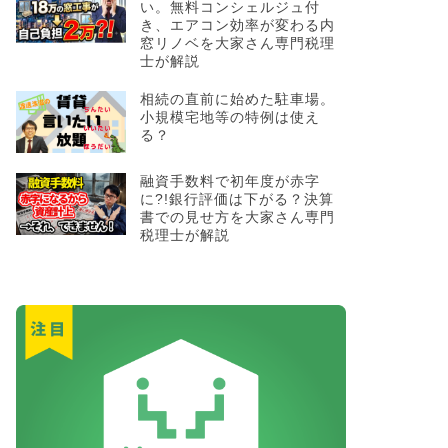
い。無料コンシェルジュ付
き、エアコン効率が変わる内
窓リノベを大家さん専門税理
士が解説
相続の直前に始めた駐車場。
小規模宅地等の特例は使え
る？
融資手数料で初年度が赤字
に?!銀行評価は下がる？決算
書での見せ方を大家さん専門
税理士が解説