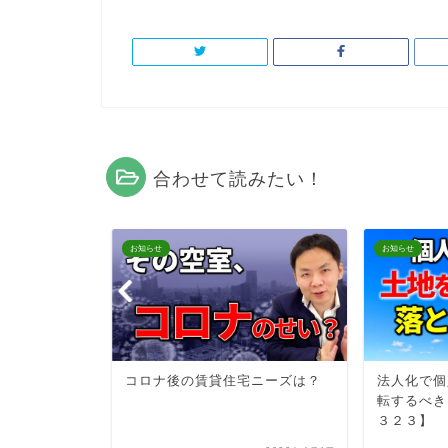
合わせて読みたい！
お知らせ
お知らせ
「大家さんがサ
コロナ後の賃貸住宅ニーズは？
法人化で個
れない４つ
転するべき
３２３】