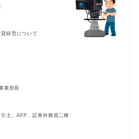
が、
？
賃貸経営について
A事業部長
取引士、AFP、証券外務員二種