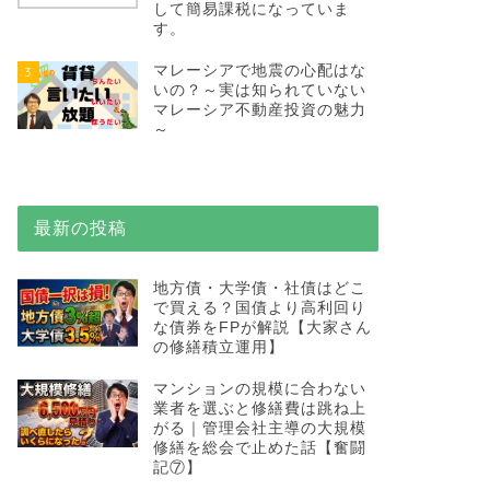
して簡易課税になっていま
す。
マレーシアで地震の心配はな
3
いの？～実は知られていない
マレーシア不動産投資の魅力
～
最新の投稿
地方債・大学債・社債はどこ
で買える？国債より高利回り
な債券をFPが解説【大家さん
の修繕積立運用】
マンションの規模に合わない
業者を選ぶと修繕費は跳ね上
がる｜管理会社主導の大規模
修繕を総会で止めた話【奮闘
記⑦】