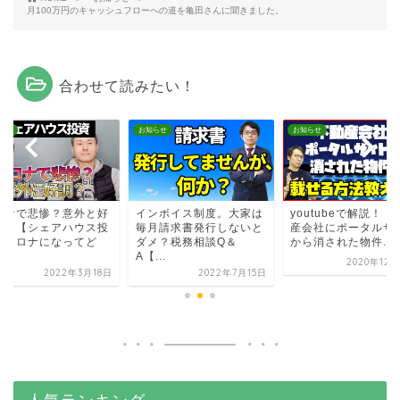
月100万円のキャッシュフローへの道を亀田さんに聞きました。
合わせて読みたい！
らせ
お知らせ
お知らせ
ロナで悲惨？意外と好
インボイス制度。大家は
youtubeで解説！「
？｜【シェアハウス投
毎月請求書発行しないと
産会社にポータルサ
】コロナになってど
ダメ？税務相談Q＆
から消された物件...
.
A【...
2020年12
2022年3月18日
2022年7月15日
人気ランキング