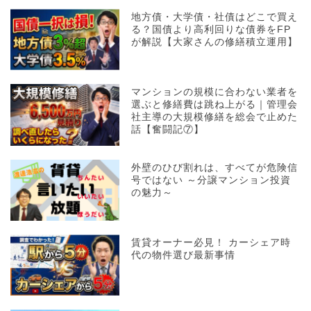
地方債・大学債・社債はどこで買え
る？国債より高利回りな債券をFP
が解説【大家さんの修繕積立運用】
マンションの規模に合わない業者を
選ぶと修繕費は跳ね上がる｜管理会
社主導の大規模修繕を総会で止めた
話【奮闘記⑦】
外壁のひび割れは、すべてが危険信
号ではない ～分譲マンション投資
の魅力～
賃貸オーナー必見！ カーシェア時
代の物件選び最新事情