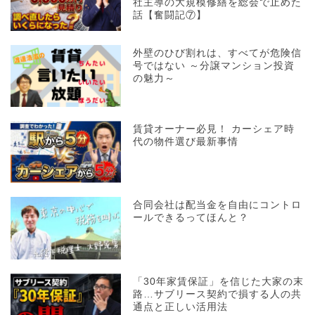
社主導の大規模修繕を総会で止めた
話【奮闘記⑦】
外壁のひび割れは、すべてが危険信
号ではない ～分譲マンション投資
の魅力～
賃貸オーナー必見！ カーシェア時
代の物件選び最新事情
合同会社は配当金を自由にコントロ
ールできるってほんと？
「30年家賃保証」を信じた大家の末
路…サブリース契約で損する人の共
通点と正しい活用法