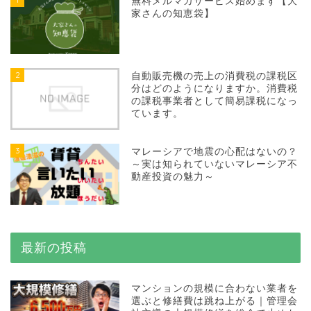
無料メルマガサービス始めます【大
家さんの知恵袋】
2
自動販売機の売上の消費税の課税区
分はどのようになりますか。消費税
の課税事業者として簡易課税になっ
ています。
3
マレーシアで地震の心配はないの？
～実は知られていないマレーシア不
動産投資の魅力～
最新の投稿
マンションの規模に合わない業者を
選ぶと修繕費は跳ね上がる｜管理会