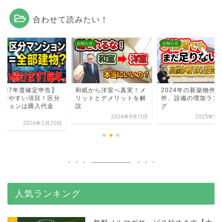
合わせて読みたい！
らせ
お知らせ
お知らせ
令和7年度確定申告】
和紙から洋室へ真実！メ
2024年の新築物件
違いやすい項目！区分
リットとデメリットを解
件、設備の増加ラン
ンションは購入代金
説
グ
.
2024年9月11日
2025年5月
2026年2月20日
人気ランキング
1