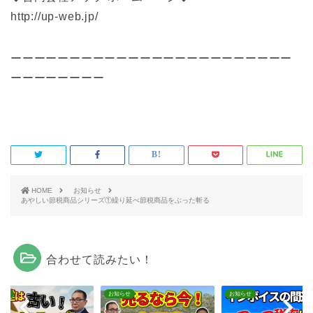
http://up-web.jp/
ーーーーーーーーーーーーーーーーーーーーーーーー
ーーーーーーーー
HOME
お知らせ
あやしい節税商品シリーズ①繰り延べ節税商品をぶった斬る
合わせて読みたい！
らせ
お知らせ
お知らせ