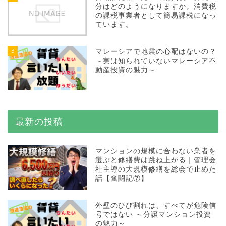
分はどのようになりますか。消費税
の課税事業者として簡易課税になっ
ています。
3
マレーシアで地震の心配はないの？
～実は知られていないマレーシア不
動産投資の魅力～
最新の投稿
マンションの規模に合わない業者を
選ぶと修繕費は跳ね上がる｜管理会
社主導の大規模修繕を総会で止めた
話【奮闘記⑦】
外壁のひび割れは、すべてが危険信
号ではない ～分譲マンション投資
の魅力～