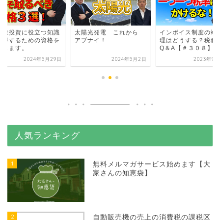
動産投資に役立つ知識
太陽光発電 これから
インボイス制度の端
習得するための資格を
アブナイ！
理はどうする？税務
介します。
Q＆A【＃３０８】
2024年5月29日
2024年5月2日
2023年9月
人気ランキング
1
無料メルマガサービス始めます【大
家さんの知恵袋】
2
自動販売機の売上の消費税の課税区