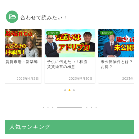
合わせて読みたい！
らせ
お知らせ
お知らせ
幌の賃貸市場～新築編
子供に伝えたい！林流
未公開物件とは？ 本
賃貸経営の極意
お得？
2023年4月2日
2023年9月30日
2023年3月
人気ランキング