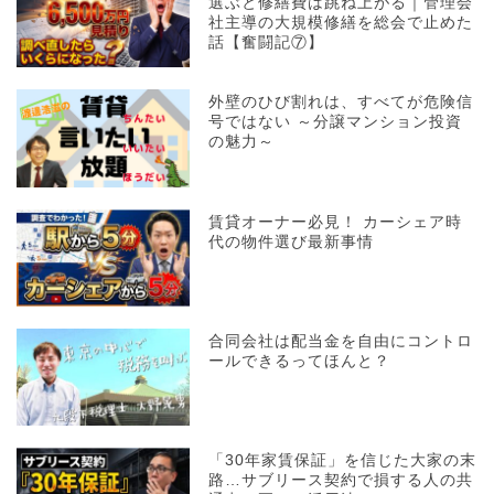
選ぶと修繕費は跳ね上がる｜管理会
社主導の大規模修繕を総会で止めた
話【奮闘記⑦】
外壁のひび割れは、すべてが危険信
号ではない ～分譲マンション投資
の魅力～
賃貸オーナー必見！ カーシェア時
代の物件選び最新事情
合同会社は配当金を自由にコントロ
ールできるってほんと？
「30年家賃保証」を信じた大家の末
路…サブリース契約で損する人の共