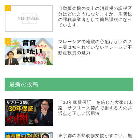
2
自動販売機の売上の消費税の課税区
分はどのようになりますか。消費税
の課税事業者として簡易課税になっ
ています。
3
マレーシアで地震の心配はないの？
～実は知られていないマレーシア不
動産投資の魅力～
最新の投稿
「30年家賃保証」を信じた大家の末
路…サブリース契約で損する人の共
通点と正しい活用法
東京都の断熱改修支援がすごい。無