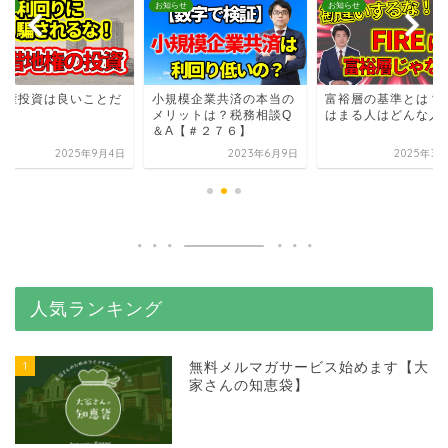
らせ
お知らせ
お知らせ
地権投資は良いことだ
小規模企業共済の本当の
富裕層の基準とは？
け？
メリットは？税務相談Q
はまる人はどんな人
＆A【＃２７６】
2025年9月4日
2023年6月9日
2025年3月
人気ランキング
1
無料メルマガサービス始めます【大
家さんの知恵袋】