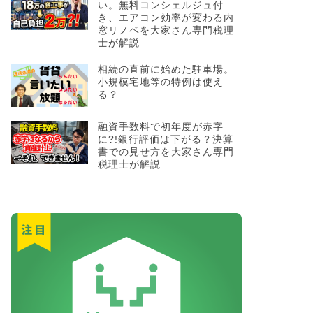
い。無料コンシェルジュ付
き、エアコン効率が変わる内
窓リノベを大家さん専門税理
士が解説
相続の直前に始めた駐車場。
小規模宅地等の特例は使え
る？
融資手数料で初年度が赤字
に?!銀行評価は下がる？決算
書での見せ方を大家さん専門
税理士が解説