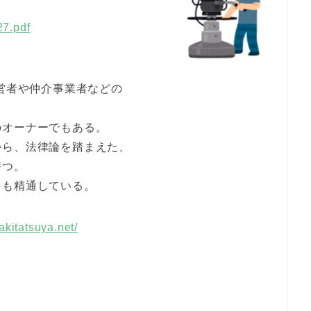
27.pdf
経営者や仲介事業者などの
のオーナーでもある。
から、法律論を踏まえた、
持つ。
ても精通している。
kitatsuya.net/