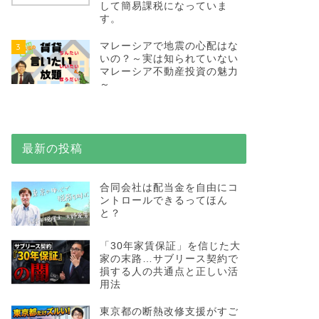
して簡易課税になっていま
す。
マレーシアで地震の心配はな
3
いの？～実は知られていない
マレーシア不動産投資の魅力
～
最新の投稿
合同会社は配当金を自由にコ
ントロールできるってほん
と？
「30年家賃保証」を信じた大
家の末路…サブリース契約で
損する人の共通点と正しい活
用法
東京都の断熱改修支援がすご