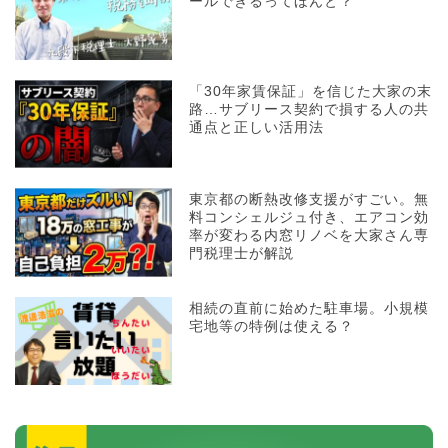
ールできるってほんと？
「30年家賃保証」を信じた大家の末
路…サブリース契約で損する人の共
通点と正しい活用法
東京都の断熱改修支援がすごい。無
料コンシェルジュ付き、エアコン効
率が変わる内窓リノベを大家さん専
門税理士が解説
相続の直前に始めた駐車場。小規模
宅地等の特例は使える？