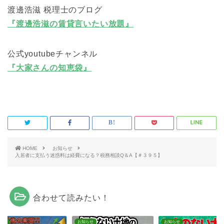
渡邊浩滋 税理士のブログ
『渡邊浩滋の賃貸言いたい放題』
公式youtubeチャンネル
『大家さんの知恵袋』
HOME
お知らせ
入居者に支払う迷惑料は経費になる？税務相談Q＆A【＃３９５】
合わせて読みたい！
らせ
お知らせ
お知らせ