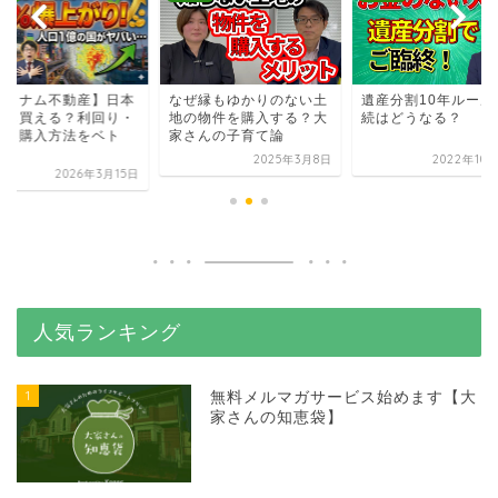
ベトナム不動産】日本
なぜ縁もゆかりのない土
遺産分割10年ルール
でも買える？利回り・
地の物件を購入する？大
続はどうなる？
資・購入方法をベト
家さんの子育て論
.
2025年3月8日
2022年10
2026年3月15日
人気ランキング
1
無料メルマガサービス始めます【大
家さんの知恵袋】