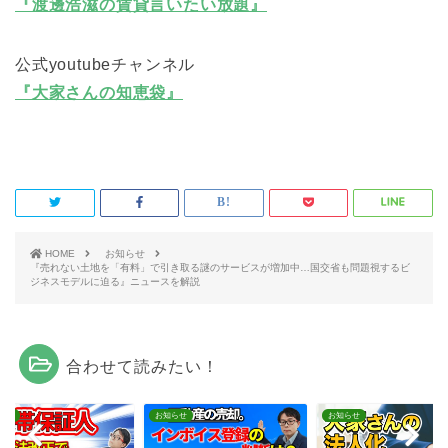
『渡邊浩滋の賃貸言いたい放題』
公式youtubeチャンネル
『大家さんの知恵袋』
HOME
お知らせ
『売れない土地を「有料」で引き取る謎のサービスが増加中…国交省も問題視するビ
ジネスモデルに迫る』ニュースを解説
合わせて読みたい！
らせ
お知らせ
お知らせ