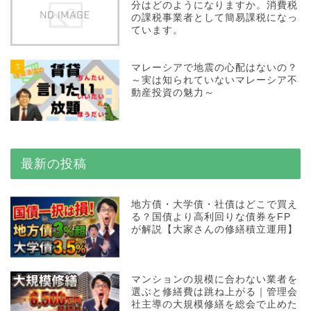
分はどのようになりますか。消費税
の課税事業者として簡易課税になっ
ています。
3
マレーシアで地震の心配はないの？
～実は知られていないマレーシア不
動産投資の魅力～
最新の投稿
地方債・大学債・社債はどこで買え
る？国債より高利回りな債券をFP
が解説【大家さんの修繕積立運用】
マンションの規模に合わない業者を
選ぶと修繕費は跳ね上がる｜管理会
社主導の大規模修繕を総会で止めた