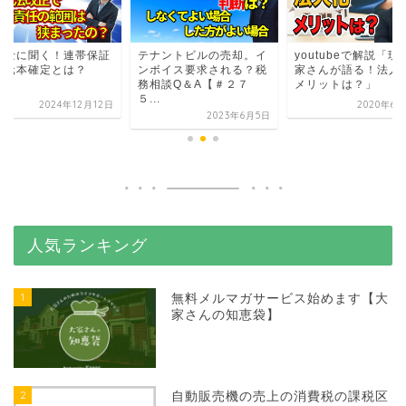
護士に聞く！連帯保証
テナントビルの売却。イ
youtubeで解説「現
の元本確定とは？
ンボイス要求される？税
家さんが語る！法人
務相談Q＆A【＃２７
メリットは？」
５...
2024年12月12日
2020年6月
2023年6月5日
人気ランキング
1
無料メルマガサービス始めます【大
家さんの知恵袋】
2
自動販売機の売上の消費税の課税区