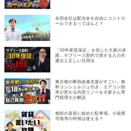
合同会社は配当金を自由にコントロ
ールできるってほんと？
「30年家賃保証」を信じた大家の末
路…サブリース契約で損する人の共
通点と正しい活用法
東京都の断熱改修支援がすごい。無
料コンシェルジュ付き、エアコン効
率が変わる内窓リノベを大家さん専
門税理士が解説
相続の直前に始めた駐車場。小規模
宅地等の特例は使える？