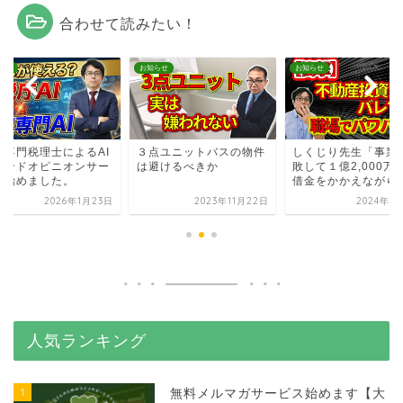
合わせて読みたい！
らせ
お知らせ
お知らせ
家専門税理士によるAI
３点ユニットバスの物件
しくじり先生「事業
カンドオピニオンサー
は避けるべきか
敗して１億2,000万
ス始めました。
借金をかかえながら..
2026年1月23日
2023年11月22日
2024年6
人気ランキング
1
無料メルマガサービス始めます【大