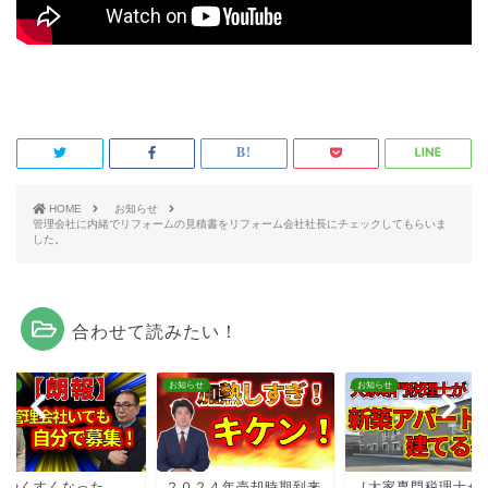
HOME
お知らせ
管理会社に内緒でリフォームの見積書をリフォーム会社社長にチェックしてもらいま
した。
合わせて読みたい！
らせ
お知らせ
お知らせ
いやくすくなった
２０２４年売却時期到来
［大家専門税理士が