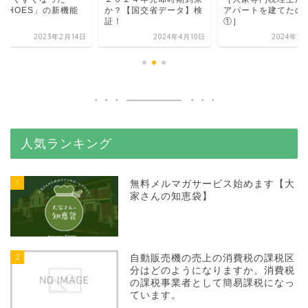
ECHOES」の新機能
か？【国交省データ】検
アパートを建てたの
介
証！
①］
2023年2月14日
2024年4月10日
2024年2
人気ランキング
1
無料メルマガサービス始めます【大
家さんの知恵袋】
2
自動販売機の売上の消費税の課税区
分はどのようになりますか。消費税
の課税事業者として簡易課税になっ
ています。