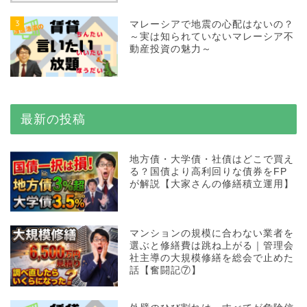
3
マレーシアで地震の心配はないの？
～実は知られていないマレーシア不
動産投資の魅力～
最新の投稿
地方債・大学債・社債はどこで買え
る？国債より高利回りな債券をFP
が解説【大家さんの修繕積立運用】
マンションの規模に合わない業者を
選ぶと修繕費は跳ね上がる｜管理会
社主導の大規模修繕を総会で止めた
話【奮闘記⑦】