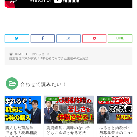
HOME
お知らせ
自主管理大家が実践！IT初心者でもできた生成AIの活用法
合わせて読みたい！
らせ
お知らせ
お知らせ
末に購入した商品券。
賃貸経営に興味のない子
ふるさと納税ポイン
費にできる？税務相談
どもに承継させる方法
与募集禁止のニュー