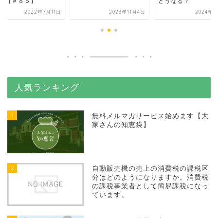
＆A【＃８５】
どうなる？
2022年7月11日
2023年11月4日
2024年7
人気ランキング
1
無料メルマガサービス始めます【大
家さんの知恵袋】
2
自動販売機の売上の消費税の課税区
分はどのようになりますか。消費税
の課税事業者として簡易課税になっ
ています。