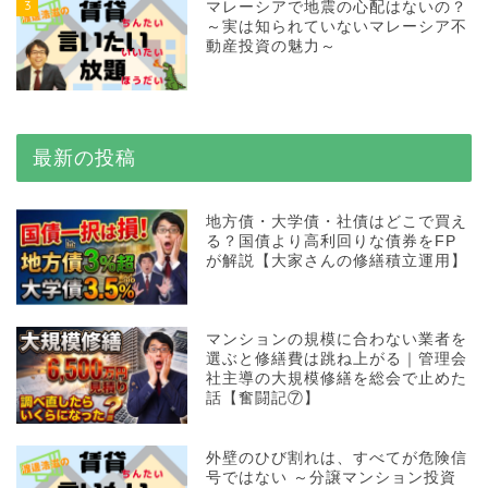
3
マレーシアで地震の心配はないの？
～実は知られていないマレーシア不
動産投資の魅力～
最新の投稿
地方債・大学債・社債はどこで買え
る？国債より高利回りな債券をFP
が解説【大家さんの修繕積立運用】
マンションの規模に合わない業者を
選ぶと修繕費は跳ね上がる｜管理会
社主導の大規模修繕を総会で止めた
話【奮闘記⑦】
外壁のひび割れは、すべてが危険信
号ではない ～分譲マンション投資