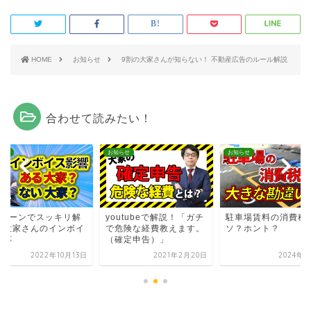
HOME
お知らせ
9割の大家さんが知らない！ 不動産広告のルール解説
合わせて読みたい！
らせ
お知らせ
お知らせ
パターンでスッキリ解
youtubeで解説！「ガチ
駐車場賃料の消費税 
！大家さんのインボイ
で危険な経費教えます。
ソ？ホント？
対応
（確定申告）」
2022年10月13日
2021年2月20日
2024年6