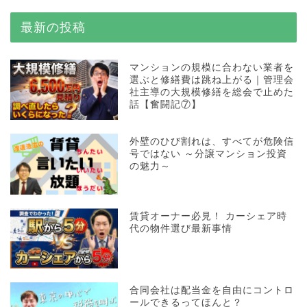
最新の投稿
マンションの規模に合わない業者を
選ぶと修繕費は跳ね上がる｜管理会
社主導の大規模修繕を総会で止めた
話【奮闘記⑦】
外壁のひび割れは、すべてが危険信
号ではない ～分譲マンション投資
の魅力～
賃貸オーナー必見！ カーシェア時
代の物件選び最新事情
合同会社は配当金を自由にコントロ
ールできるってほんと？