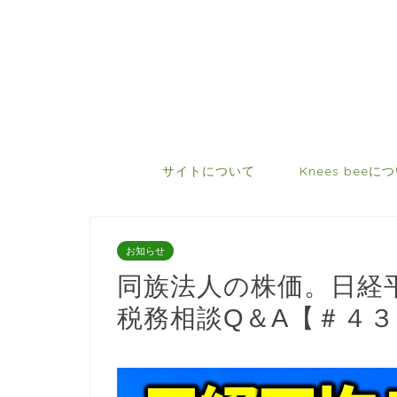
サイトについて
Knees beeに
お知らせ
同族法人の株価。日経
税務相談Q＆A【＃４