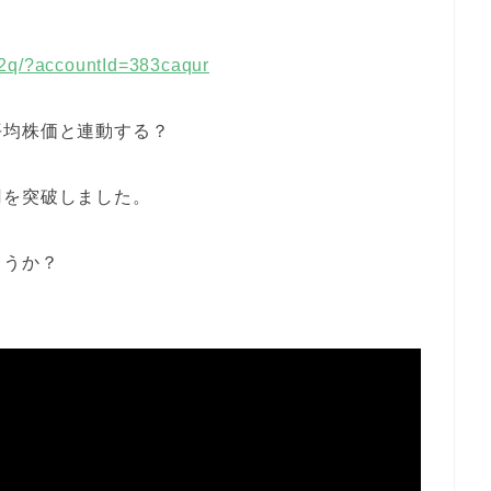
32q/?accountId=383caqur
平均株価と連動する？
円を突破しました。
ょうか？