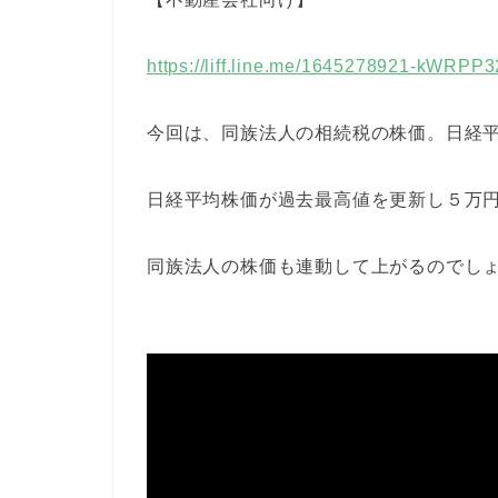
https://liff.line.me/1645278921-kWRPP
今回は、同族法人の相続税の株価。日経
日経平均株価が過去最高値を更新し５万
同族法人の株価も連動して上がるのでし