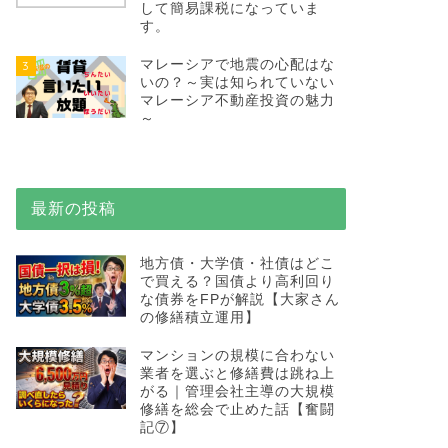
して簡易課税になっていま
す。
マレーシアで地震の心配はな
3
いの？～実は知られていない
マレーシア不動産投資の魅力
～
最新の投稿
地方債・大学債・社債はどこ
で買える？国債より高利回り
な債券をFPが解説【大家さん
の修繕積立運用】
マンションの規模に合わない
業者を選ぶと修繕費は跳ね上
がる｜管理会社主導の大規模
修繕を総会で止めた話【奮闘
記⑦】